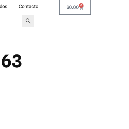
0
ados
Contacto
$
0.00
163