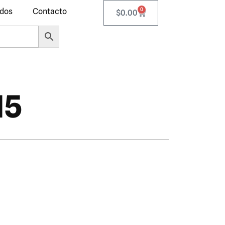
0
ados
Contacto
$
0.00
15