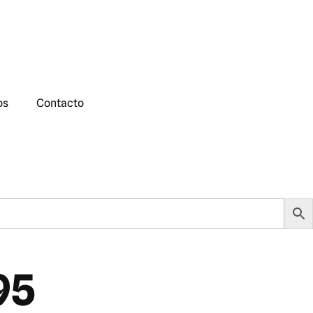
os
Contacto
95