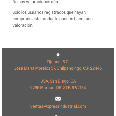
No hay valoraciones aún.
Solo los usuarios registrados que hayan
comprado este producto pueden hacer una
valoración.
Tijuana, B.C.
José María Morelos 57, Chilpancingo, C.P. 22446
USA, San Diego, CA
9785 Marconi DR. STE. R 92154
ventas@xpressindustrial.com