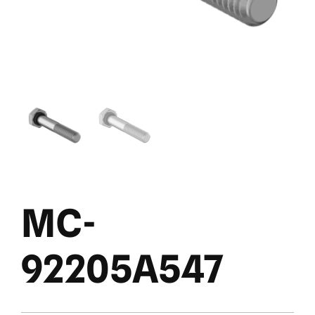
MC-
92205A547