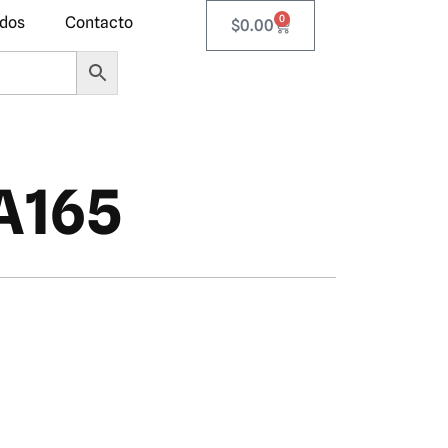
0
ados
Contacto
$
0.00
A165