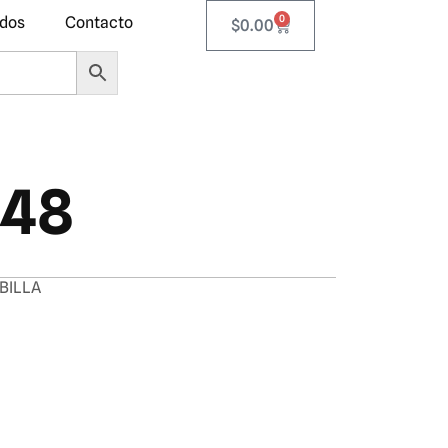
0
ados
Contacto
$
0.00
148
BILLA